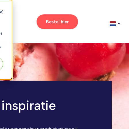
t
Bestel hier
es
e
inspiratie
eeën voor een nieuw product geven wij