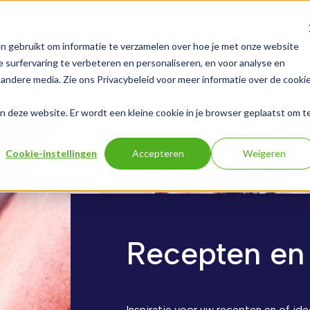
n gebruikt om informatie te verzamelen over hoe je met onze website
ps
Over Fruitlife
Nieuws
Vacatures
Contac
 surfervaring te verbeteren en personaliseren, en voor analyse en
andere media. Zie ons Privacybeleid voor meer informatie over de cooki
aan deze website. Er wordt een kleine cookie in je browser geplaatst om t
Cookie-instellingen
Accepteren
Weigeren
Recepten en 
Inspiratie voor uw recepten en of id