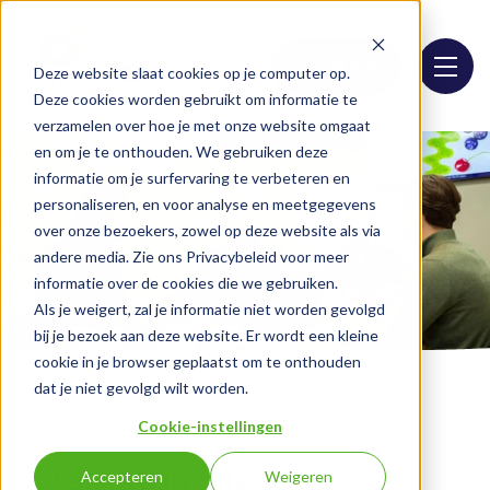
Bestel hier
Deze website slaat cookies op je computer op.
Deze cookies worden gebruikt om informatie te
verzamelen over hoe je met onze website omgaat
en om je te onthouden. We gebruiken deze
informatie om je surfervaring te verbeteren en
personaliseren, en voor analyse en meetgegevens
over onze bezoekers, zowel op deze website als via
andere media. Zie ons Privacybeleid voor meer
informatie over de cookies die we gebruiken.
Als je weigert, zal je informatie niet worden gevolgd
bij je bezoek aan deze website. Er wordt een kleine
cookie in je browser geplaatst om te onthouden
Home
Over Fruitlife
dat je niet gevolgd wilt worden.
Cookie-instellingen
De natuurlijke
Accepteren
Weigeren