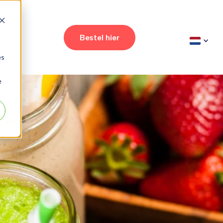
t
Bestel hier
es
e