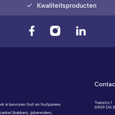
Kwaliteitsproducten
Contac
Transito 1
erk in bevroren fruit en fruitpurees
6909 DA B
(banket)bakkers, ijsbereiders,