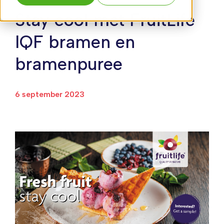
Stay cool met FruitLife
IQF bramen en
bramenpuree
6 september 2023