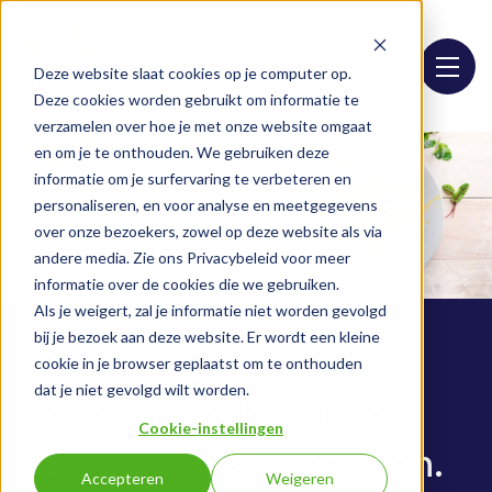
Sortimentlista
Deze website slaat cookies op je computer op.
Deze cookies worden gebruikt om informatie te
verzamelen over hoe je met onze website omgaat
en om je te onthouden. We gebruiken deze
informatie om je surfervaring te verbeteren en
personaliseren, en voor analyse en meetgegevens
over onze bezoekers, zowel op deze website als via
andere media. Zie ons Privacybeleid voor meer
informatie over de cookies die we gebruiken.
Als je weigert, zal je informatie niet worden gevolgd
bij je bezoek aan deze website. Er wordt een kleine
Den naturliga
Den naturliga
Den naturliga
Den naturliga
Den naturliga
Den naturliga
cookie in je browser geplaatst om te onthouden
dat je niet gevolgd wilt worden.
inspirationskällan för
inspirationskällan för
inspirationskällan för
inspirationskällan för
inspirationskällan för
inspirationskällan för
Cookie-instellingen
din kulinariska passion.
din kulinariska passion.
din kulinariska passion.
din kulinariska passion.
din kulinariska passion.
din kulinariska passion.
Accepteren
Weigeren