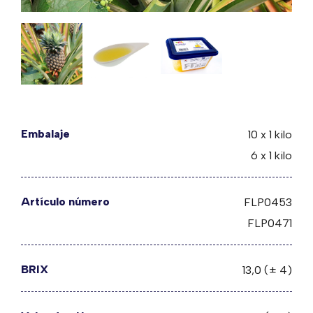
Embalaje
10 x 1 kilo
6 x 1 kilo
Artículo número
FLP0453
FLP0471
BRIX
13,0 (± 4)