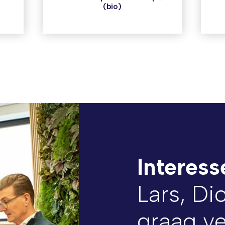
(bio)
Interess
Lars, Di
graag ve