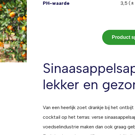
PH-waarde
3,5 (±
Product s
Sinaasappelsap
lekker en gezo
Van een heerlijk zoet drankje bij het ontbi
cocktail op het terras: verse sinaasappelsa
voedselindustrie maken dan ook graag gebru