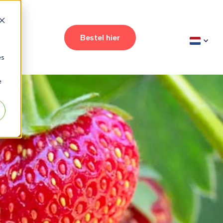
t
Bestel hier
es
e