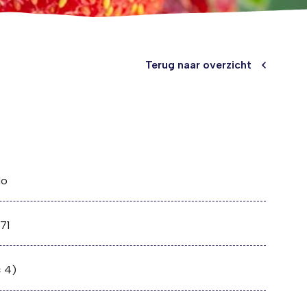
Terug naar overzicht
lo
71
± 4)