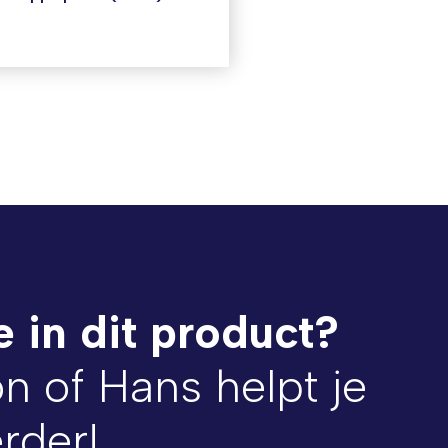
e in dit product?
on of Hans helpt je
rder!