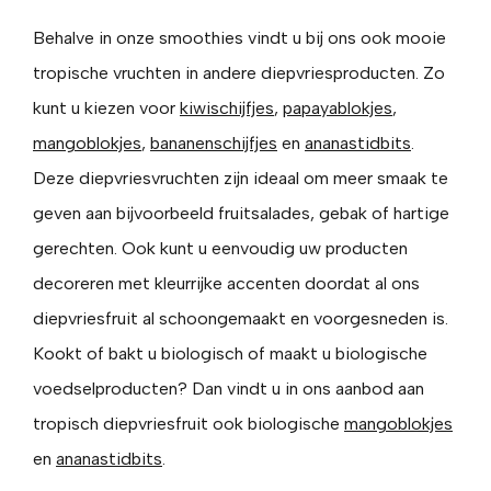
Behalve in onze smoothies vindt u bij ons ook mooie
tropische vruchten in andere diepvriesproducten. Zo
kunt u kiezen voor
kiwischijfjes
,
papayablokjes
,
mangoblokjes
,
bananenschijfjes
en
ananastidbits
.
Deze diepvriesvruchten zijn ideaal om meer smaak te
geven aan bijvoorbeeld fruitsalades, gebak of hartige
gerechten. Ook kunt u eenvoudig uw producten
decoreren met kleurrijke accenten doordat al ons
diepvriesfruit al schoongemaakt en voorgesneden is.
Kookt of bakt u biologisch of maakt u biologische
voedselproducten? Dan vindt u in ons aanbod aan
tropisch diepvriesfruit ook biologische
mangoblokjes
en
ananastidbits
.